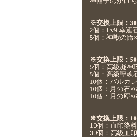
神帽子のかけら×
※交換上限：3
2
個：Lv9 幸運石
5
個：神獣の蹄×
※交換上限：5
5
個：高級凝神珠
5
個：高級聖魂石
10
個：バルカン
10
個：月の石×
10
個：月の塵×
※交換上限：10
10個：血印染料×
30個：高級血印