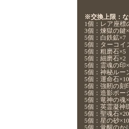
※交換上限：
1
個：レア座標
3
個：
煉獄の鍵
5
個：白鉄鉱×7
5
個：
ターコイ
5
個：粗磨石×5
5
個：
細磨石
×2
5
個：霊魂の印×
5
個：神秘ルー
5
個：運命石×10
5
個：
強靭の刻
5
個：
造影ポー
5
個：
竜神の魂
5
個：英霊凝神珠
5
個：聖魂石×20
5
個：星の砂×1
5
個：覚醒のかけ