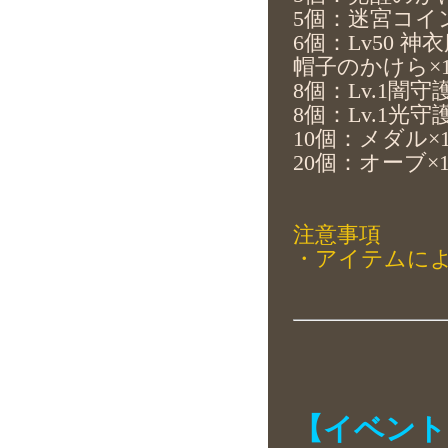
5
個：迷宮コイン
6
個：Lv50 神
帽子のかけら×1
8
個：Lv.1闇守
8
個：Lv.1光守
10
個：
メダル
×
20
個：
オーブ
×
注意事項
・アイテムに
【イベント