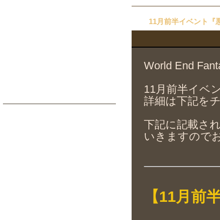
11月前半イベント『
World End 
11月前半イベ
詳細は下記を
下記に記載さ
いきますので
【11月前