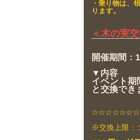
・乗り物は、領
ります。
＜木の実交
開催期間：11月
▼内容
イベント期
と交換でき
☆☆☆☆☆☆☆
※交換上限：