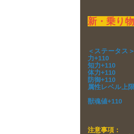
新・乗り
＜ステータス
力+110
知力+110
体力+110
防御+110
属性レベル上限
獣魂値+110
注意事項：