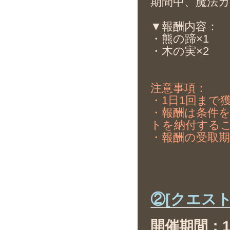
期間中、魔法カ
▼報酬内容：
・熊の蹄×1
・木の実×2
注意事項：
・1日1回まで
・報酬は条件を
トを納付する
・報酬の受取期
②[クエス
開催期間：11月