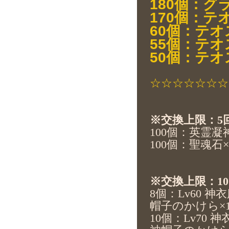
180個：グ
170個：テ
60個：テオ
55個：テオ
50個：テオ
☆☆☆☆☆☆☆
※交換上限：5
100
個：英霊凝神
100
個：聖魂石×4
※交換上限：1
8
個：Lv60 神
帽子のかけら×1
10
個：Lv70 