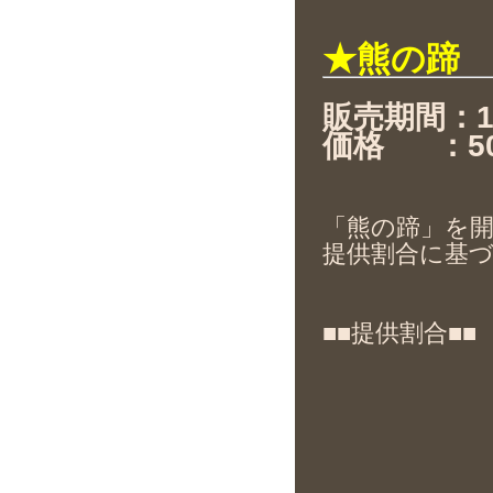
★熊の蹄
販売期間：11月
価格 ：5
「熊の蹄」を開
提供割合に基
■■提供割合■■