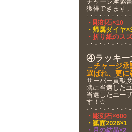
チャージ承認
獲得できます
-・-・-・-・-・-
・彫刻石×10
・帰属ダイヤ×3
・折り紙のスズラ
-・-・-・-・-・-
④ラッキー
→チャージ承
選ばれ、更に
サーバー貢献度
隣に当選した
当選したユー
す！☆
-・-・-・-・-・-
・彫刻石×600
・狐面2026×1
・月の結晶×2