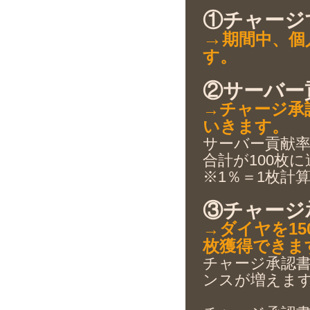
①チャージ
→
期間中、個
す。
②サーバー
→チャージ承
いきます。
サーバー貢献
合計が100枚
※1％＝1枚計
③チャージ
→ダイヤを15
枚獲得できま
チャージ承認
ンスが増えま