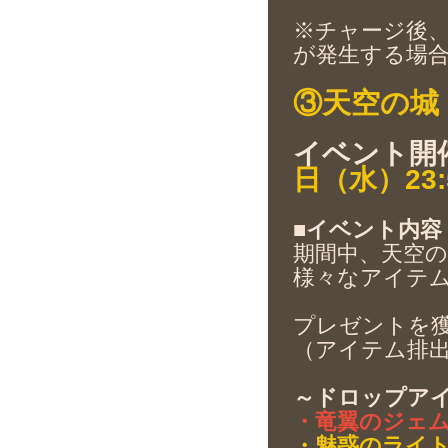
※チャージ後
が発生する場
③天空の城
イベント開
日（水）23:
■イベント内容
期間中、天空
様々なアイテ
プレゼントを
（アイテム排
～ドロップア
・竜翼のジェ
・魅惑のライ