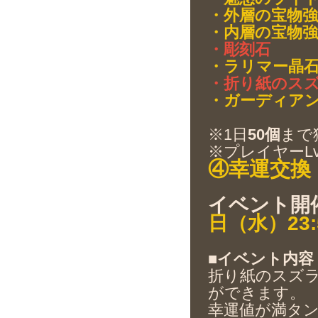
・外層の宝物強
・内層の宝物強
・彫刻石
・ラリマー晶
・折り紙のス
・ガーディア
※1日
50個
まで
※プレイヤーL
④幸運交換
イベント開
日（水）23:
■イベント内容
折り紙のスズラ
ができます。
幸運値が満タ