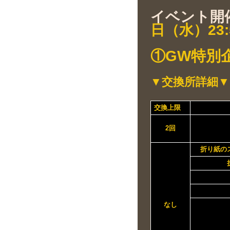
イベント開
日（水）23:
①GW特別
▼交換所詳細▼
交換上限
2回
折り
なし