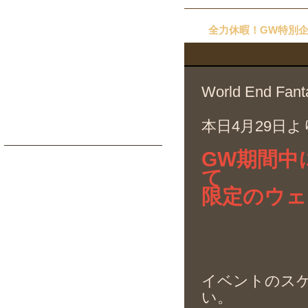
全力休暇！GW特別
World End 
本日4月29日よ
GW期間中
て
限定のウェ
イベントのス
い。