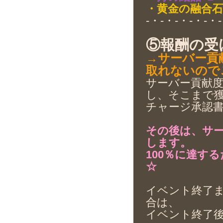
・黄金の融合石
-・-・-・-・-・-
⑤報酬の受
→サーバー貢
取れないので
サーバー貢献度
し、そこまで
チャージ承認
その後は、サー
します。
100％に達す
☆
イベント終了ま
合は、
イベント終了