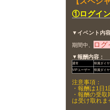
【スペシ
①ログイ
▼イベント内
ログ
期間中、
▼報酬内容：
通常
帰属ダイヤ
VIPユーザー
帰属ダイヤ
注意事項：
・報酬は1日
・報酬の受取
は受け取れま