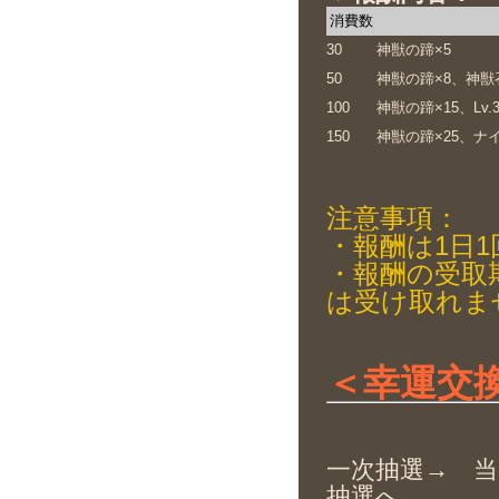
消費数
30
神獣の蹄×5
50
神獣の蹄×8、神獣
100
神獣の蹄×15、Lv
150
神獣の蹄×25、ナ
注意事項：
・報酬は1日
・報酬の受取
は受け取れま
＜幸運交換
一次抽選→ 
抽選へ