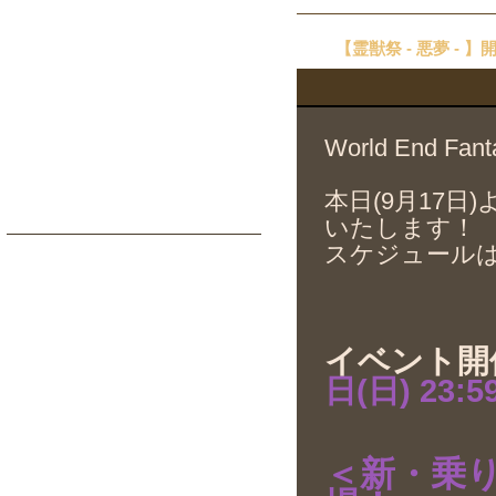
【霊獣祭 - 悪夢 - 
World End 
本日(9月17
いたします！
スケジュール
イベント開
日(日) 23:5
＜新・乗