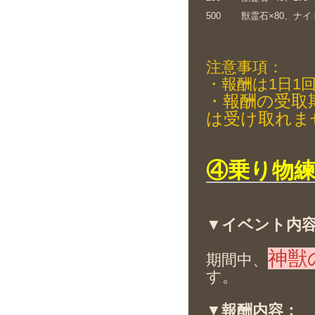
500
獣霊石×80、ナ
注意事項：
・報酬は1日1
・報酬の受取
は受け取れま
④乗り物
▼イベント内
神獣
期間中、
す。
▼報酬内容：