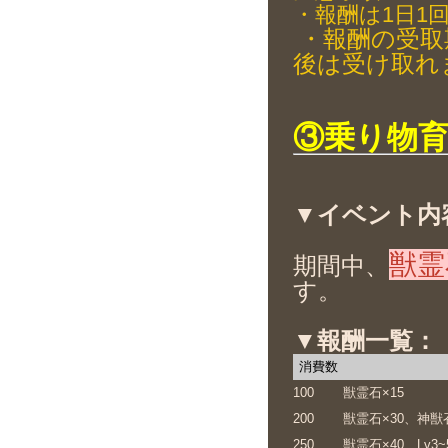
・報酬は1日1
・報酬の受取
後は受け取れ
③乗り物
▼イベント内
獣霊
期間中、
す。
▼報酬一覧：
消費数
100
獣霊石×15
200
獣霊石×30、神獣
250
獣霊石×40、Lv3