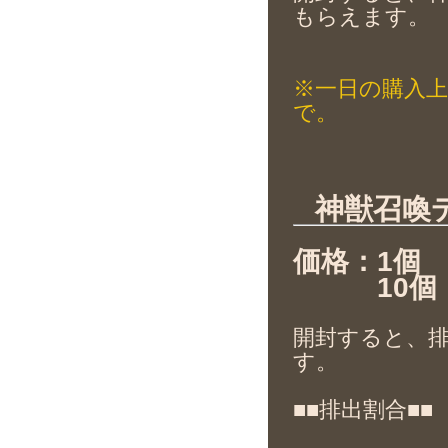
もらえます。
※一日の購入上
で。
神獣召喚
価格：1個 
10個 
開封すると、
す。
■■排出割合■■