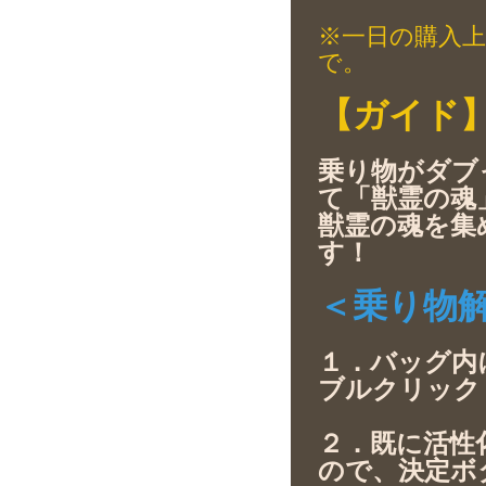
※一日の購入上
で。
【ガイド
乗り物がダブ
て「獣霊の魂
獣霊の魂を集
す！
＜乗り物
１．バッグ内
ブルクリック
２．既に活性
ので、決定ボ