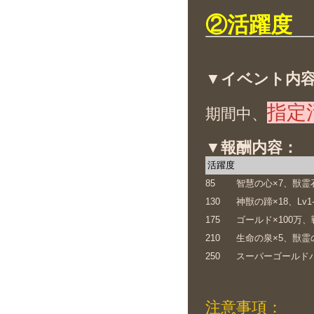
②活躍度
▼イベント内
指定
期間中、
▼報酬内容：
活躍度
85
智慧の心×7、獣霊石
130
神獣の蹄×18、L
175
ゴールド×100万、
210
生命の泉×5、獣霊
250
スーパーゴールドパ
注意事項：