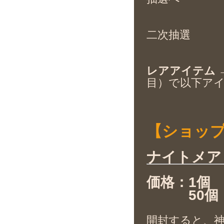
二次抽選
レアアイテム
目）で以下アイ
【ショッ
ナイトメア
価格：1個
50個 
開封すると、神